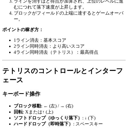
ラインを消すほど得点が加算され、上位のレベルに進
むにつれて落下速度が上昇します。
ブロックがフィールドの上端に達するとゲームオーバ
ー。
ポイントの稼ぎ方：
1ライン消去：基本スコア
2ライン同時消去：より高いスコア
4ライン同時消去（テトリス）：最高得点
テトリスのコントロールとインターフ
ェース
キーボード操作
ブロック移動
: ← (左) / → (右)
回転
: Xまたは↑ (上)
ソフトドロップ（ゆっくり落下）
: ↓ (下)
ハードドロップ（即時落下）
: スペースキー