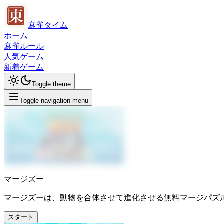
麻雀タイム
ホーム
麻雀ルール
人気ゲーム
新着ゲーム
Toggle theme
Toggle navigation menu
マージズー
マージズーは、動物を合体させて進化させる無料マージパズ
スタート