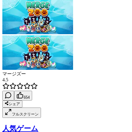
マージズー
4.5
654
シェア
フルスクリーン
人気ゲーム