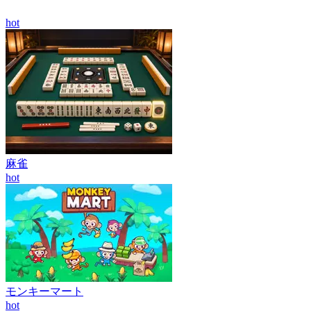
hot
麻雀
hot
モンキーマート
hot