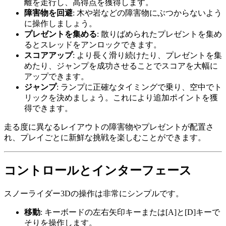
離を走行し、高得点を獲得します。
障害物を回避
: 木や岩などの障害物にぶつからないよう
に操作しましょう。
プレゼントを集める
: 散りばめられたプレゼントを集め
るとスレッドをアンロックできます。
スコアアップ
: より長く滑り続けたり、プレゼントを集
めたり、ジャンプを成功させることでスコアを大幅に
アップできます。
ジャンプ
: ランプに正確なタイミングで乗り、空中でト
リックを決めましょう。これにより追加ポイントを獲
得できます。
走る度に異なるレイアウトの障害物やプレゼントが配置さ
れ、プレイごとに新鮮な挑戦を楽しむことができます。
コントロールとインターフェース
スノーライダー3Dの操作は非常にシンプルです。
移動
: キーボードの左右矢印キーまたは[A]と[D]キーで
そりを操作します。