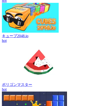
hot
キューブ2048.io
hot
ポリゴンマスター
hot