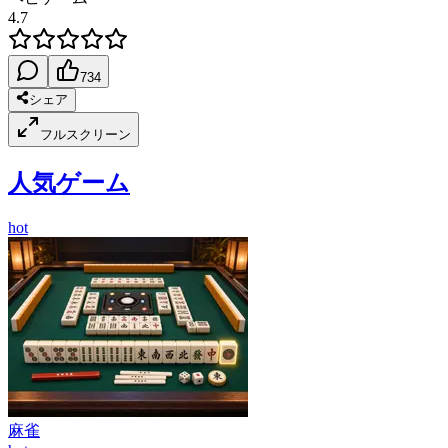
4.7
734
シェア
フルスクリーン
人気ゲーム
hot
麻雀