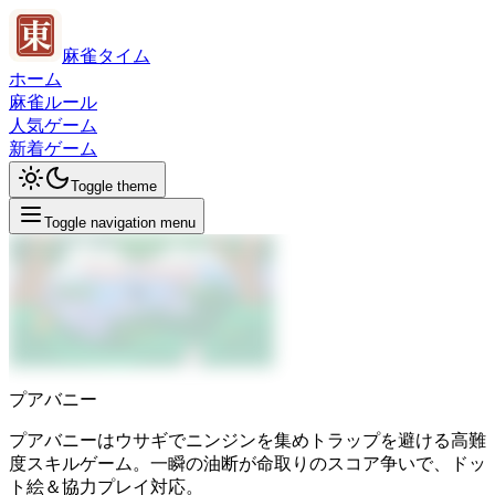
麻雀タイム
ホーム
麻雀ルール
人気ゲーム
新着ゲーム
Toggle theme
Toggle navigation menu
プアバニー
プアバニーはウサギでニンジンを集めトラップを避ける高難
度スキルゲーム。一瞬の油断が命取りのスコア争いで、ドッ
ト絵＆協力プレイ対応。