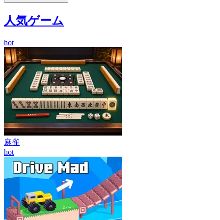
人気ゲーム
hot
麻雀
hot