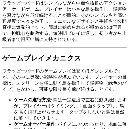
フラッピーバードはシンプルながら中毒性抜群のアクション
アーケードゲーム。プレイヤーは小さな鳥を操作し、障害物
を避けながら飛び続けることが目的。そのシンプルさと高い
難易度で人々を魅了し、ミニマルなデザインと手軽さで公開
直後に爆発的ヒット。簡単に始められるが極めるのは至難
で、挑戦心を刺激する。短時間プレイに適し、初心者から上
級者まで幅広い層に支持されている。
ゲームプレイメカニクス
フラッピーバードのゲームプレイは驚くほどシンプルです
が、その中に奥深い戦略性が潜んでいます。プレイヤーの目
標は、スクリーンを横に動く鳥を操作して障害物（緑色のパ
イプ）をかわし、可能な限り長く飛び続けることです。
ゲームの進行方法
: 鳥は一定速度で左右に動き続けます
が、プレイヤーはタイミングよく画面をタップし、鳥
を高く飛び上がらせます。タップをしないと鳥は自然
に落下していきます。
ゲームオーバー条件
: パイプにぶつかったり、地面に落