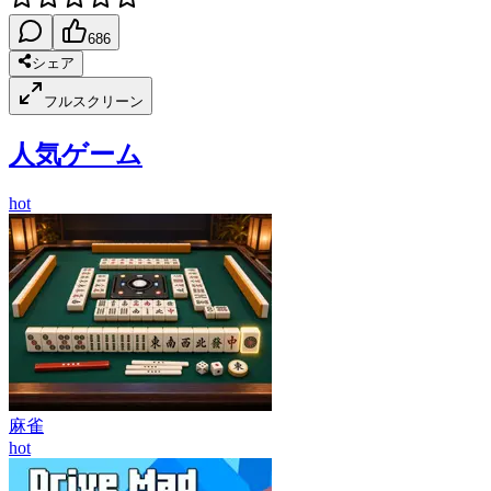
686
シェア
フルスクリーン
人気ゲーム
hot
麻雀
hot