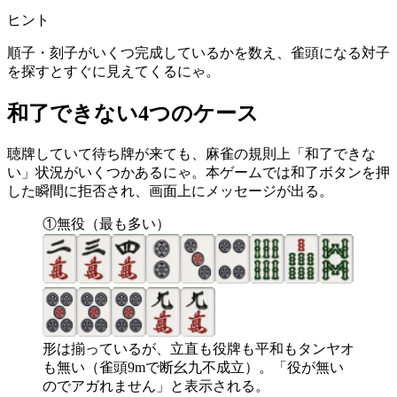
ヒント
順子・刻子がいくつ完成しているかを数え、雀頭になる対子
を探すとすぐに見えてくるにゃ。
和了できない4つのケース
聴牌していて待ち牌が来ても、麻雀の規則上「和了できな
い」状況がいくつかあるにゃ。本ゲームでは和了ボタンを押
した瞬間に拒否され、画面上にメッセージが出る。
①無役（最も多い）
形は揃っているが、立直も役牌も平和もタンヤオ
も無い（雀頭9mで断幺九不成立）。「役が無い
のでアガれません」と表示される。