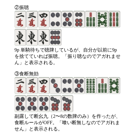
②振聴
9p 単騎待ちで聴牌しているが、自分が以前に9p
を捨てていれば振聴。「振り聴なのでアガれませ
ん」と表示される。
③食断無効
副露して断幺九（2〜8の数牌のみ）を作ったが、
食断ルールがOFF。「喰い断無しなのでアガれま
せん」と表示される。