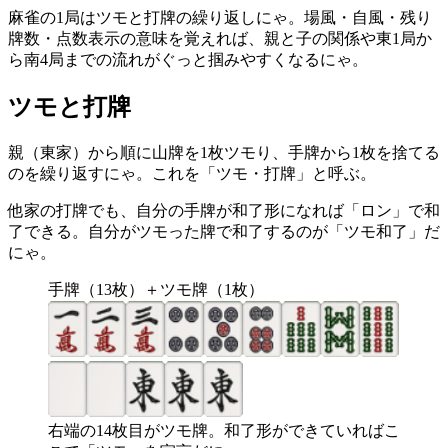
麻雀の1局はツモと打牌の繰り返しにゃ。場風・自風・残り
牌数・点数表示の意味を覚えれば、親と子の関係や東1局か
ら南4局までの流れがぐっと掴みやすくなるにゃ。
ツモと打牌
親（東家）から順に山牌を1枚ツモり、手牌から1枚を捨てる
のを繰り返すにゃ。これを「ツモ・打牌」と呼ぶ。
他家の打牌でも、自分の手牌が和了形になれば「ロン」で和
了できる。自分がツモった牌で和了するのが「ツモ和了」だ
にゃ。
手牌（13枚）＋ツモ牌（1枚）
右端の14枚目がツモ牌。和了形ができていればこ