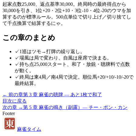
起家点数25,000、返点基準30,000。終局時の最終得点から
30,000を引き、1位+20・2位+10・3位-10・4位-20のウマを加
算するのが標準ルール。500点単位で切り上げ／切り捨てし
て千点換算で結算するにゃ。
この章のまとめ
✓
1巡はツモ→打牌の繰り返し。
✓
場風は局で変わり、自風は座席で決まる。
✓
持ち点25,000スタート、和了・放銃・聴牌料で点数
が動く。
✓
終局は東4局／南4局で決定。順位馬+20/+10/-10/-20で
最終結算。
← 前の章
第
3
章
麻雀の聴牌 — あと1枚で和了
目次に戻る
次の章 →
第
5
章
麻雀の鳴き（副露）— チー・ポン・カン
Footer
麻雀タイム