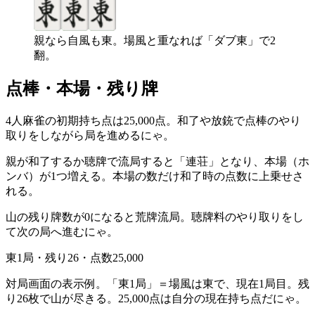
親なら自風も東。場風と重なれば「ダブ東」で2
翻。
点棒・本場・残り牌
4人麻雀の初期持ち点は25,000点。和了や放銃で点棒のやり
取りをしながら局を進めるにゃ。
親が和了するか聴牌で流局すると「連荘」となり、本場（ホ
ンバ）が1つ増える。本場の数だけ和了時の点数に上乗せさ
れる。
山の残り牌数が0になると荒牌流局。聴牌料のやり取りをし
て次の局へ進むにゃ。
東1局・残り26・点数25,000
対局画面の表示例。「東1局」＝場風は東で、現在1局目。残
り26枚で山が尽きる。25,000点は自分の現在持ち点だにゃ。