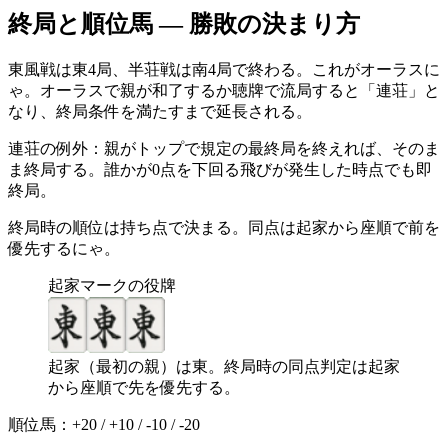
終局と順位馬 — 勝敗の決まり方
東風戦は東4局、半荘戦は南4局で終わる。これがオーラスに
ゃ。オーラスで親が和了するか聴牌で流局すると「連荘」と
なり、終局条件を満たすまで延長される。
連荘の例外：親がトップで規定の最終局を終えれば、そのま
ま終局する。誰かが0点を下回る飛びが発生した時点でも即
終局。
終局時の順位は持ち点で決まる。同点は起家から座順で前を
優先するにゃ。
起家マークの役牌
起家（最初の親）は東。終局時の同点判定は起家
から座順で先を優先する。
順位馬：+20 / +10 / -10 / -20