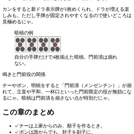
カンをすると新ドラ表示牌が1枚めくられ、ドラが増える楽
しみも。ただし手牌が固定されやすくなるので使いどころは
見極めるにゃ。
暗槓の例
自分の手牌だけで4枚揃えた暗槓。門前清は崩れ
ない。
鳴きと門前役の関係
チーやポン、明槓をすると「門前清（メンゼンチン）」が崩
れて、立直や平和、一杯口といった門前限定の役が無効にな
るにゃ。暗槓は門前清を崩さない点が特別だにゃ。
この章のまとめ
✓
チーは上家からのみ、順子を作るとき。
✓
ポンは誰からでも、対子を刻子に。