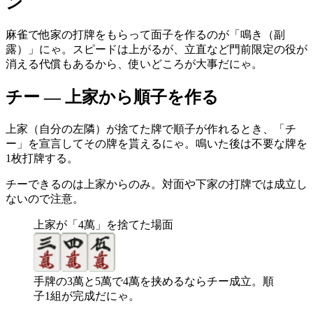
ン
麻雀で他家の打牌をもらって面子を作るのが「鳴き（副
露）」にゃ。スピードは上がるが、立直など門前限定の役が
消える代償もあるから、使いどころが大事だにゃ。
チー — 上家から順子を作る
上家（自分の左隣）が捨てた牌で順子が作れるとき、「チ
ー」を宣言してその牌を貰えるにゃ。鳴いた後は不要な牌を
1枚打牌する。
チーできるのは上家からのみ。対面や下家の打牌では成立し
ないので注意。
上家が「4萬」を捨てた場面
手牌の3萬と5萬で4萬を挟めるならチー成立。順
子1組が完成だにゃ。