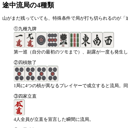
途中流局の4種類
山がまだ残っていても、特殊条件で局が打ち切られるのが「
①九種九牌
第一巡（自分の最初のツモまで）、副露が一度も発生し
②四槓散了
1局に4つの槓が異なるプレイヤーで成立すると流局。
③四家立直
4人全員が立直を宣言した瞬間に流局。