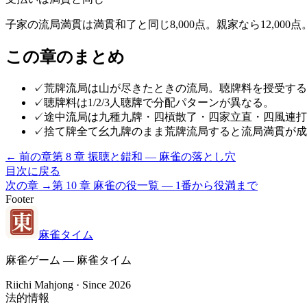
子家の流局満貫は満貫和了と同じ8,000点。親家なら12,00
この章のまとめ
✓
荒牌流局は山が尽きたときの流局。聴牌料を授受する
✓
聴牌料は1/2/3人聴牌で分配パターンが異なる。
✓
途中流局は九種九牌・四槓散了・四家立直・四風連打
✓
捨て牌全て幺九牌のまま荒牌流局すると流局満貫が成
← 前の章
第
8
章
振聴と錯和 — 麻雀の落とし穴
目次に戻る
次の章 →
第
10
章
麻雀の役一覧 — 1番から役満まで
Footer
麻雀タイム
麻雀ゲーム — 麻雀タイム
Riichi Mahjong · Since 2026
法的情報