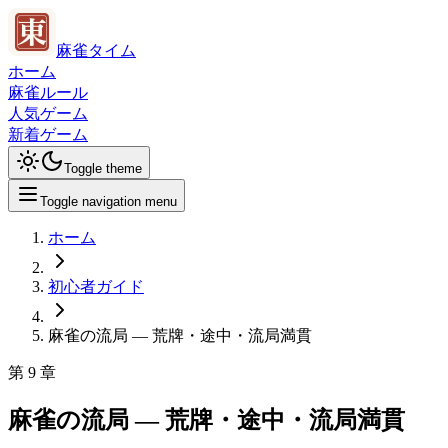
麻雀タイム
ホーム
麻雀ルール
人気ゲーム
新着ゲーム
Toggle theme
Toggle navigation menu
ホーム
初心者ガイド
麻雀の流局 — 荒牌・途中・流局満貫
第
9
章
麻雀の流局 — 荒牌・途中・流局満貫