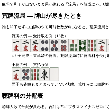
麻雀で和了が出ないまま局が終わる「流局」を解説にゃ。聴
荒牌流局 — 牌山が尽きたとき
誰も和了せずに山牌のツモ可能枚数が0になると、荒牌流局
聴牌の例 — 受け取る側（13枚）
4面子完成＋東単騎の聴牌。荒牌流局時に聴牌料を受け
不聴の例 — 支払う側
面子も雀頭もまとまっていない状態。荒牌時には聴牌料
聴牌料の分配表
聴牌人数で分配が変わる。合計は常にプラスマイナスゼロに