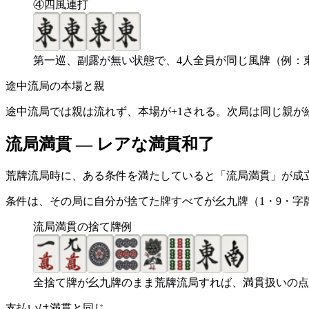
④四風連打
第一巡、副露が無い状態で、4人全員が同じ風牌（例：
途中流局の本場と親
途中流局では親は流れず、本場が+1される。次局は同じ親が
流局満貫 — レアな満貫和了
荒牌流局時に、ある条件を満たしていると「流局満貫」が成
条件は、その局に自分が捨てた牌すべてが幺九牌（1・9・字
流局満貫の捨て牌例
全捨て牌が幺九牌のまま荒牌流局すれば、満貫扱いの点
支払いは満貫と同じ