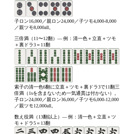
子ロン16,000／親ロン24,000／子ツモ4,000-8,000
／親ツモ8,000all。
三倍満（11〜12翻）— 例：清一色＋立直＋ツモ
＋裏ドラ3＝11翻
索子の清一色6翻に立直＋ツモ＋裏ドラ3で11翻三
倍満（1sを含まないため一気通貫は付かない）。
子ロン24,000／親ロン36,000／子ツモ6,000-12,000
／親ツモ12,000all。
数え役満（13翻以上）— 例：清一色＋立直＋ツ
モ＋ドラ5＝13翻