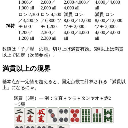
1,000／
2,000／
2,000-4,000／
4,000／4,000
1,000 all
2,000 all
4,000 all
all
ロン 2,300
ロン 4,500
満貫 ロン
満貫 ロン
／3,400 ツ
／6,800 ツ
8,000／12,000
8,000／12,000
70符
モ 600-
モ 1,200-
ツモ 2,000-
ツモ 2,000-
1,200／
2,300／
4,000／4,000
4,000／4,000
1,200 all
2,300 all
all
all
数値は「子／親」の順。切り上げ満貫有効。5翻以上は満貫
以上で固定（次節参照）。
満貫以上の境界
基本点が一定値を超えると、固定点数で計算される「満貫以
上」になるにゃ。
満貫（5翻）— 例：立直＋ツモ＋タンヤオ＋赤2
＝5翻