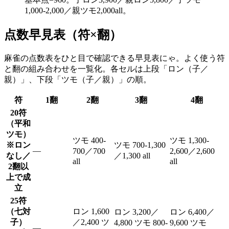
1,000-2,000／親ツモ2,000all。
点数早見表（符×翻）
麻雀の点数表をひと目で確認できる早見表にゃ。よく使う符
と翻の組み合わせを一覧化。各セルは上段「ロン（子／
親）」、下段「ツモ（子／親）」の順。
符
1翻
2翻
3翻
4翻
20符
（平和
ツモ）
ツモ 400-
ツモ 1,300-
※ロン
ツモ 700-1,300
—
700／700
2,600／2,600
なし／
／1,300 all
all
all
2翻以
上で成
立
25符
（七対
ロン 1,600
ロン 3,200／
ロン 6,400／
子）
／2,400 ツ
4,800 ツモ 800-
9,600 ツモ
—