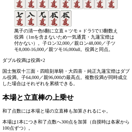
萬子の清一色6翻に立直＋ツモ＋ドラ5で13翻数え
役満（1mを含まないため一気通貫・九蓮宝燈は
付かない）。子ロン32,000／親ロン48,000／子ツ
モ8,000-16,000／親ツモ16,000all。役満と同点。
ダブル役満は役満×2
国士無双十三面・四暗刻単騎・大四喜・純正九蓮宝燈はダブ
ル役満。子64,000／親96,000の最高点。複数役満が同時成立
した場合はそれぞれを累積できる。
本場と立直棒の上乗せ
和了点数には本場と場の立直棒も加算されるにゃ。
本場は1本につき和了点数へ300点を加算（自摸時は各家から
100点ずつ）。