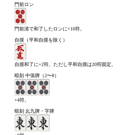
門前ロン
門前清で和了したロンに+10符。
自摸（平和自摸を除く）
自摸和了に+2符。ただし平和自摸は20符固定。
暗刻 中張牌（2〜8）
+4符。
暗刻 幺九牌・字牌