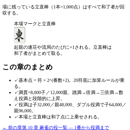
場に残っている立直棒（1本=1,000点）はすべて和了者が回
収する。
本場マークと立直棒
起親の連荘や流局のたびに+1される。立直棒は
和了者がまとめて取る。
この章のまとめ
✓
基本点 = 符 × 2^(番数+2)。20符底に加算ルールが乗
る。
✓
満貫=8,000子／12,000親、跳満→倍満→三倍満→数
え役満と段階的に上昇。
✓
役満は子32,000／親48,000、ダブル役満で子64,000／
親96,000。
✓
本場と立直棒は和了点に上乗せされる。
← 前の章
第
10
章
麻雀の役一覧 — 1番から役満まで