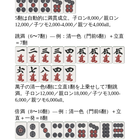
5翻は自動的に満貫成立。子ロン8,000／親ロン
12,000／子ツモ2,000-4,000／親ツモ4,000all。
跳満（6〜7翻）— 例：清一色（門前6翻）＋立直
＝7翻
萬子の清一色6翻に立直1翻を上乗せして7翻跳
満。子ロン12,000／親ロン18,000／子ツモ3,000-
6,000／親ツモ6,000all。
倍満（8〜10翻）— 例：清一色（門前6翻）＋立
直＋一発＝8翻