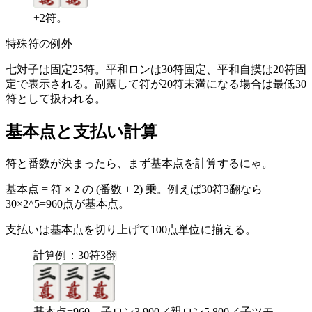
+2符。
特殊符の例外
七対子は固定25符。平和ロンは30符固定、平和自摸は20符固
定で表示される。副露して符が20符未満になる場合は最低30
符として扱われる。
基本点と支払い計算
符と番数が決まったら、まず基本点を計算するにゃ。
基本点 = 符 × 2 の (番数 + 2) 乗。例えば30符3翻なら
30×2^5=960点が基本点。
支払いは基本点を切り上げて100点単位に揃える。
計算例：30符3翻
基本点=960。子ロン3,900／親ロン5,800／子ツモ