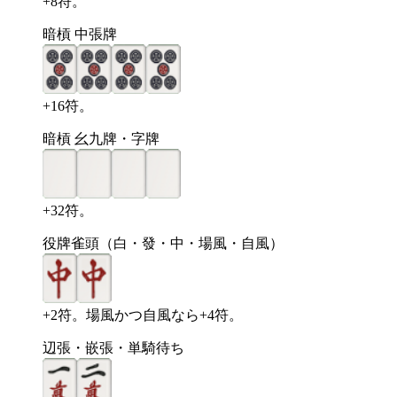
+8符。
暗槓 中張牌
+16符。
暗槓 幺九牌・字牌
+32符。
役牌雀頭（白・發・中・場風・自風）
+2符。場風かつ自風なら+4符。
辺張・嵌張・単騎待ち