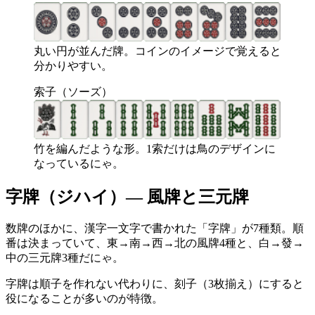
丸い円が並んだ牌。コインのイメージで覚えると
分かりやすい。
索子（ソーズ）
竹を編んだような形。1索だけは鳥のデザインに
なっているにゃ。
字牌（ジハイ）— 風牌と三元牌
数牌のほかに、漢字一文字で書かれた「字牌」が7種類。順
番は決まっていて、東→南→西→北の風牌4種と、白→發→
中の三元牌3種だにゃ。
字牌は順子を作れない代わりに、刻子（3枚揃え）にすると
役になることが多いのが特徴。