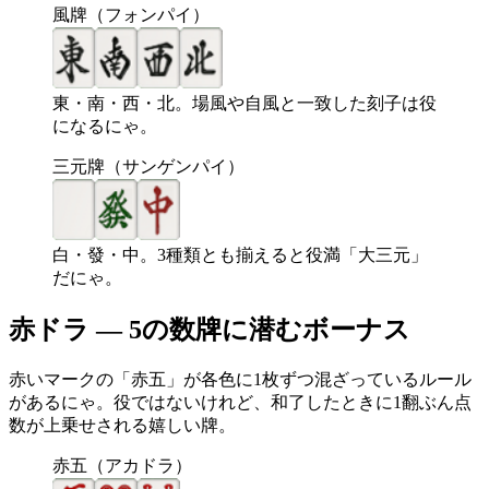
風牌（フォンパイ）
東・南・西・北。場風や自風と一致した刻子は役
になるにゃ。
三元牌（サンゲンパイ）
白・發・中。3種類とも揃えると役満「大三元」
だにゃ。
赤ドラ — 5の数牌に潜むボーナス
赤いマークの「赤五」が各色に1枚ずつ混ざっているルール
があるにゃ。役ではないけれど、和了したときに1翻ぶん点
数が上乗せされる嬉しい牌。
赤五（アカドラ）