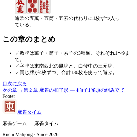
通常の五萬・五筒・五索の代わりに1枚ずつ入っ
ている。
この章のまとめ
✓
数牌は萬子・筒子・索子の3種類、それぞれ1〜9ま
で。
✓
字牌は東南西北の風牌と、白發中の三元牌。
✓
同じ牌が4枚ずつ、合計136枚を使って遊ぶ。
目次に戻る
次の章 →
第
2
章
麻雀の和了形 — 4面子1雀頭の組み立て
Footer
麻雀タイム
麻雀ゲーム — 麻雀タイム
Riichi Mahjong · Since 2026