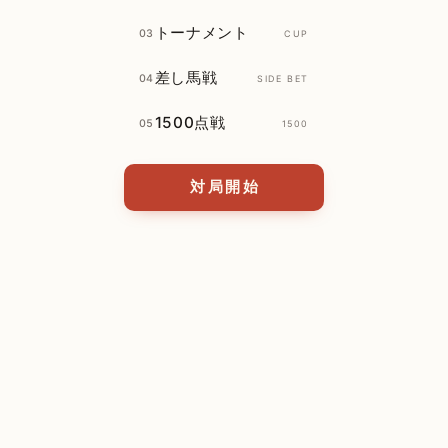
トーナメント
03
CUP
差し馬戦
04
SIDE BET
1500点戦
05
1500
対局開始